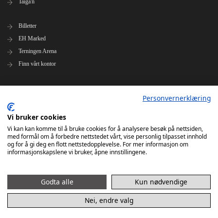
Taiga'n
Billetter
EH Marked
Terningen Arena
Finn vårt kontor
Personvernerklæring
Personvernerklæring
Om klubben
Administrasjonen i Elverum Håndball
Vi bruker cookies
Styre og utvalg
Vi kan kan komme til å bruke cookies for å analysere besøk på nettsiden,
med formål om å forbedre nettstedet vårt, vise personlig tilpasset innhold
VARSLINGSRUTINER FOR ELVERUM HÅNDBALL
og for å gi deg en flott nettstedopplevelse. For mer informasjon om
informasjonskapslene vi bruker, åpne innstillingene.
Godta alle
Kun nødvendige
Nei, endre valg