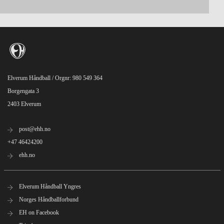
Elverum Håndball / Orgnr: 980 549 364
Borgengata 3
2403 Elverum
post@ehh.no
+47 46424200
ehh.no
Elverum Håndball Yngres
Norges Håndballforbund
EH on Facebook