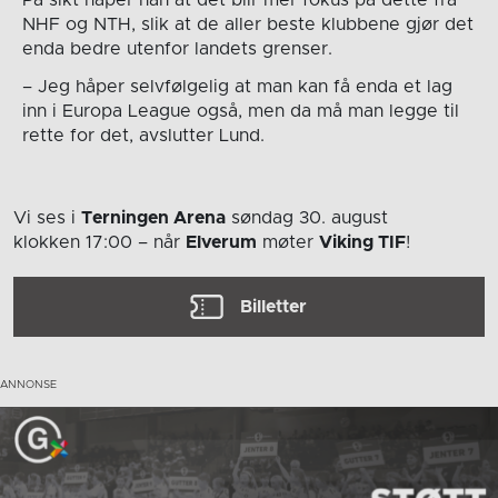
På sikt håper han at det blir mer fokus på dette fra
NHF og NTH, slik at de aller beste klubbene gjør det
enda bedre utenfor landets grenser.
– Jeg håper selvfølgelig at man kan få enda et lag
inn i Europa League også, men da må man legge til
rette for det, avslutter Lund.
Vi ses i
Terningen Arena
søndag 30. august
klokken 17:00
– når
Elverum
møter
Viking TIF
!
Billetter