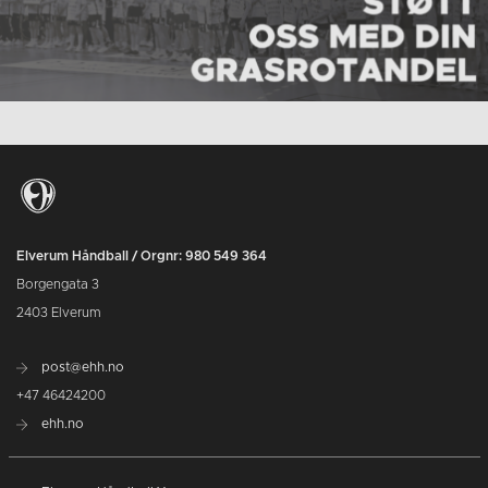
Elverum Håndball / Orgnr: 980 549 364
Borgengata 3
2403 Elverum
post@ehh.no
+47 46424200
ehh.no