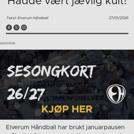
Hadde vært jævlig kult!
Tekst: Elverum Håndball
27/01/2026
Elverum Håndball har brukt januarpausen