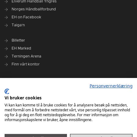
Elverum Håndball Yngres
Norges Håndballforbund
EH on Facebook
Taiga'n
Billetter
EH Marked
Terningen Arena
Finn vårt kontor
Personvernerklæring
Personvernerklæring
Om klubben
Administrasjonen i Elverum Håndball
Vi bruker cookies
Styre og utvalg
Vi kan kan komme til å bruke cookies for å analysere besøk på nettsiden,
med formål om å forbedre nettstedet vårt, vise personlig tilpasset innhold
VARSLINGSRUTINER FOR ELVERUM HÅNDBALL
og for å gi deg en flott nettstedopplevelse. For mer informasjon om
informasjonskapslene vi bruker, åpne innstillingene.