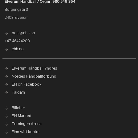
Elverum Håndball / Orgnr: 980 549 364
Borgengata 3
2403 Elverum
post@ehh.no
+47 46424200
ehh.no
Elverum Håndball Yngres
Norges Håndballforbund
EH on Facebook
Taiga'n
Billetter
EH Marked
Terningen Arena
Finn vårt kontor