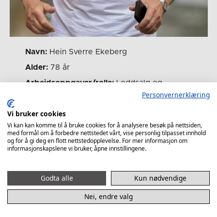
Navn:
Hein Sverre Ekeberg
Alder:
78 år
Arbeidsoppgaver/rolle:
Loddsalg og
legging av klæppers
Personvernerklæring
Antall år du har vært frivillig:
Siden 2011
Vi bruker cookies
Beste minne med Elverum Håndball:
CL-
Vi kan kan komme til å bruke cookies for å analysere besøk på nettsiden,
med formål om å forbedre nettstedet vårt, vise personlig tilpasset innhold
seieren mot Montpellier
og for å gi deg en flott nettstedopplevelse. For mer informasjon om
informasjonskapslene vi bruker, åpne innstillingene.
Tre grunner til at du er med som frivillig:
Genuin interesse av håndball – sosialt
samvær – hjelpe klubben med div jobbhjelp
Godta alle
Kun nødvendige
Andre hobbyer og interesser:
Frivillig i
Nei, endre valg
HamKam etter aktiv karriere – reiser