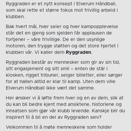
Ryggraden er et nytt konsept i Elverum Håndball,
som skal rette et større fokus mot frivillig arbeid i
klubben.
Bak hvert mål, hver seier og hver kampopplevelse
står det en gjeng som sjelden får applausen de
fortjener – våre frivillige. De er den usynlige
motoren, den trygge støtten og det store hjertet i
klubben vår. Vi kaller dem
Ryggraden
.
Ryggraden består av mennesker som gir av sin tid,
sitt engasjement og sitt smil – enten de står i
kiosken, rigget tribuner, selger billetter, eller sørger
for at hallen alltid er klar til kamp. Uten dem ville
Elverum Håndball ikke vært det samme.
Her ønsker vi å løfte frem hver og en av dem, slik at
du kan bli bedre kjent med ansiktene, historiene og
innsatsen som gjør vår klubb levende. Kanskje blir du
inspirert til å bli en del av Ryggraden selv?
Velkommen til å møte menneskene som holder