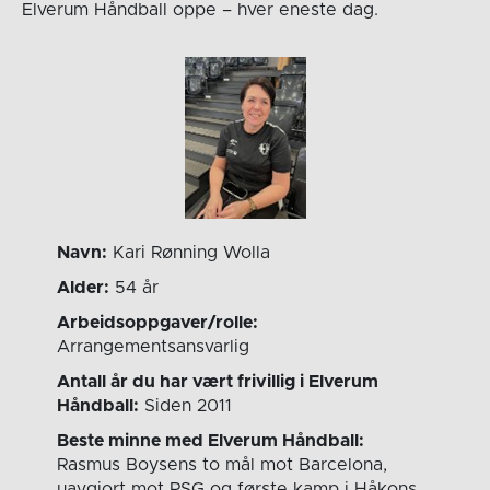
Elverum Håndball oppe – hver eneste dag.
Navn:
Kari Rønning Wolla
Alder:
54 år
Arbeidsoppgaver/rolle:
Arrangementsansvarlig
Antall år du har vært frivillig i Elverum
Håndball:
Siden 2011
Beste minne med Elverum Håndball:
Rasmus Boysens to mål mot Barcelona,
uavgjort mot PSG og første kamp i Håkons