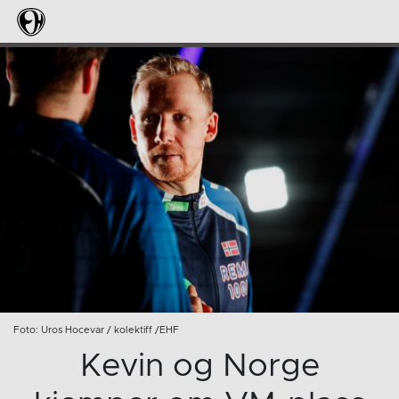
Foto: Uros Hocevar / kolektiff /EHF
Kevin og Norge