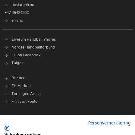
post@ehh.no
+47 46424200
ehh.no
Elverum Håndball Yngres
Norges Håndballforbund
EH on Facebook
Taiga'n
Billetter
EH Marked
Terningen Arena
Finn vårt kontor
Personvernerklæring
Personvernerklæring
Om klubben
Administrasjonen i Elverum Håndball
Vi bruker cookies