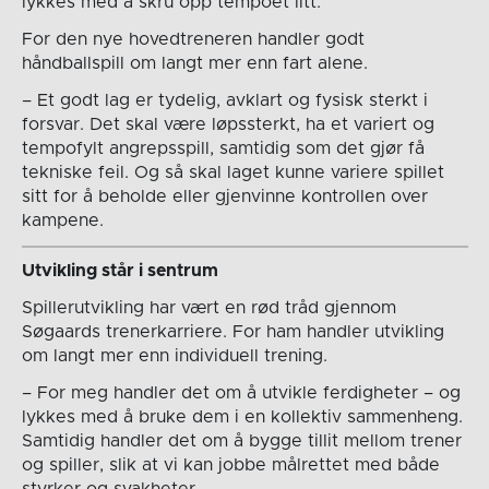
lykkes med å skru opp tempoet litt.
For den nye hovedtreneren handler godt
håndballspill om langt mer enn fart alene.
– Et godt lag er tydelig, avklart og fysisk sterkt i
forsvar. Det skal være løpssterkt, ha et variert og
tempofylt angrepsspill, samtidig som det gjør få
tekniske feil. Og så skal laget kunne variere spillet
sitt for å beholde eller gjenvinne kontrollen over
kampene.
Utvikling står i sentrum
Spillerutvikling har vært en rød tråd gjennom
Søgaards trenerkarriere. For ham handler utvikling
om langt mer enn individuell trening.
– For meg handler det om å utvikle ferdigheter – og
lykkes med å bruke dem i en kollektiv sammenheng.
Samtidig handler det om å bygge tillit mellom trener
og spiller, slik at vi kan jobbe målrettet med både
styrker og svakheter.