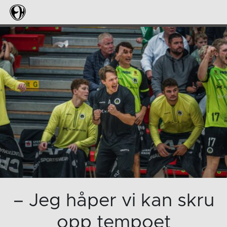
– Jeg håper vi kan skru
opp tempoet