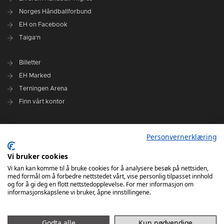
Norges Håndballforbund
EH on Facebook
Taiga'n
Billetter
EH Marked
Terningen Arena
Finn vårt kontor
Personvernerklæring
Personvernerklæring
Om klubben
Administrasjonen i Elverum Håndball
Vi bruker cookies
Styre og utvalg
Vi kan kan komme til å bruke cookies for å analysere besøk på nettsiden,
med formål om å forbedre nettstedet vårt, vise personlig tilpasset innhold
VARSLINGSRUTINER FOR ELVERUM HÅNDBALL
og for å gi deg en flott nettstedopplevelse. For mer informasjon om
informasjonskapslene vi bruker, åpne innstillingene.
Godta alle
Kun nødvendige