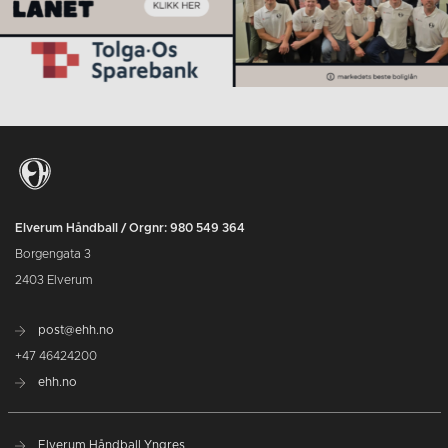
Elverum Håndball / Orgnr: 980 549 364
Borgengata 3
2403 Elverum
post@ehh.no
+47 46424200
ehh.no
Elverum Håndball Yngres