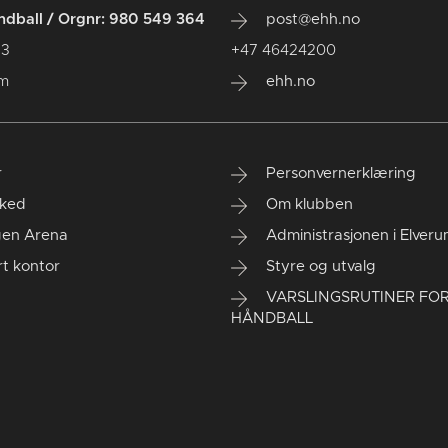
dball / Orgnr: 980 549 364
post@ehh.no
 3
+47 46424200
um
ehh.no
r
Personvernerklæring
ked
Om klubben
gen Arena
Administrasjonen i Elver
rt kontor
Styre og utvalg
VARSLINGSRUTINER FO
HÅNDBALL