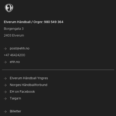
Elverum Håndball / Orgnr: 980 549 364
Borgengata 3
2403 Elverum
post@ehh.no
+47 46424200
ehh.no
Elverum Håndball Yngres
Norges Håndballforbund
EH on Facebook
Taiga'n
Billetter
EH Marked