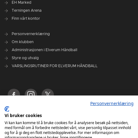
Terningen Arena
Finn vårt kontor
Personvernerklæring
Om klubben
Administrasjonen i Elverum Håndball
Styre og utvalg
VARSLINGSRUTINER FOR ELVERUM HÅNDBALL
Personvernerklæring
Vi bruker cookies
Vi kan kan komme til å bruke cookies for å analysere besøk på nettsiden,
med formål om å forbedre nettstedet vårt, vise personlig tilpasset innhold
og for å gi deg en flott nettstedopplevelse. For mer informasjon om
informasjonskapslene vi bruker, åpne innstillingene.