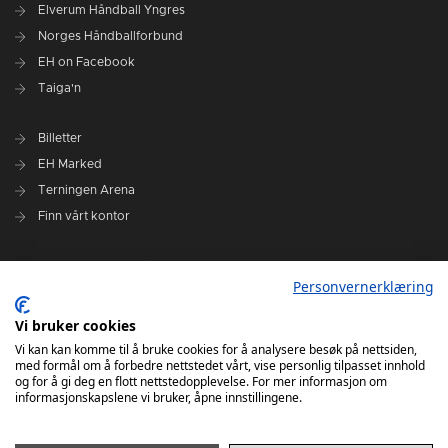
Elverum Håndball Yngres
Norges Håndballforbund
EH on Facebook
Taiga'n
Billetter
EH Marked
Terningen Arena
Finn vårt kontor
Personvernerklæring
Personvernerklæring
Om klubben
Administrasjonen i Elverum Håndball
Vi bruker cookies
Styre og utvalg
Vi kan kan komme til å bruke cookies for å analysere besøk på nettsiden,
med formål om å forbedre nettstedet vårt, vise personlig tilpasset innhold
VARSLINGSRUTINER FOR ELVERUM HÅNDBALL
og for å gi deg en flott nettstedopplevelse. For mer informasjon om
informasjonskapslene vi bruker, åpne innstillingene.