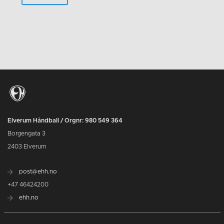
Elverum Håndball / Orgnr: 980 549 364
Borgengata 3
2403 Elverum
post@ehh.no
+47 46424200
ehh.no