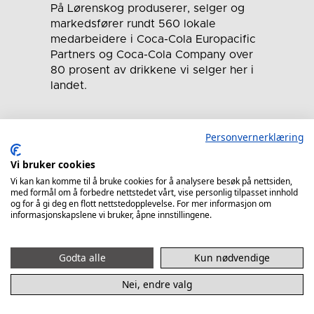
På Lørenskog produserer, selger og
markedsfører rundt 560 lokale
medarbeidere i Coca-Cola Europacific
Partners og Coca-Cola Company over
80 prosent av drikkene vi selger her i
landet.
Personvernerklæring
Vi bruker cookies
Vi kan kan komme til å bruke cookies for å analysere besøk på nettsiden,
med formål om å forbedre nettstedet vårt, vise personlig tilpasset innhold
og for å gi deg en flott nettstedopplevelse. For mer informasjon om
informasjonskapslene vi bruker, åpne innstillingene.
Godta alle
Kun nødvendige
Nei, endre valg
Allerede i 1972 etablerte tannlege Tore
Hartz sin praksis i Garvergården i