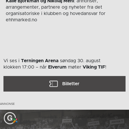
Kalle Björkman og Nikolaj Mehl
: annonser,
arrangementer, partnere og nyheter fra det
organisatoriske i klubben og hovedansvar for
ehhmarked.no
Vi ses i
Terningen Arena
søndag 30. august
klokken 17:00
– når
Elverum
møter
Viking TIF
!
Billetter