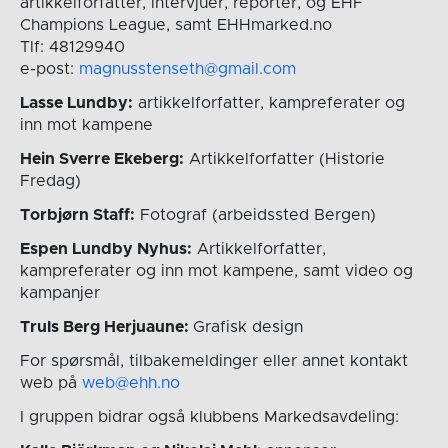
artikkelforfatter, intervjuer, reporter, og EHF
Champions League, samt EHHmarked.no
Tlf: 48129940
e-post:
magnusstenseth@gmail.com
Lasse Lundby:
artikkelforfatter, kampreferater og
inn mot kampene
Hein Sverre Ekeberg:
Artikkelforfatter (Historie
Fredag)
Torbjørn Staff:
Fotograf (arbeidssted Bergen)
Espen Lundby Nyhus:
Artikkelforfatter,
kampreferater og inn mot kampene, samt video og
kampanjer
Truls Berg Herjuaune:
Grafisk design
For spørsmål, tilbakemeldinger eller annet kontakt
web på
web@ehh.no
I gruppen bidrar også klubbens Markedsavdeling: