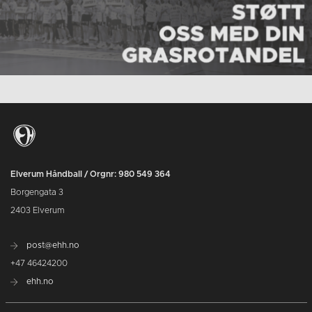
Elverum Håndball / Orgnr: 980 549 364
Borgengata 3
2403 Elverum
post@ehh.no
+47 46424200
ehh.no