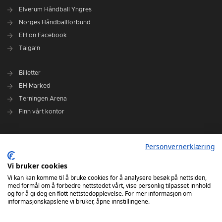
Elverum Håndball Yngres
Norges Håndballforbund
EH on Facebook
Taiga'n
Billetter
EH Marked
Terningen Arena
Finn vårt kontor
Personvernerklæring
Personvernerklæring
Om klubben
Administrasjonen i Elverum Håndball
Vi bruker cookies
Styre og utvalg
Vi kan kan komme til å bruke cookies for å analysere besøk på nettsiden,
med formål om å forbedre nettstedet vårt, vise personlig tilpasset innhold
VARSLINGSRUTINER FOR ELVERUM HÅNDBALL
og for å gi deg en flott nettstedopplevelse. For mer informasjon om
informasjonskapslene vi bruker, åpne innstillingene.