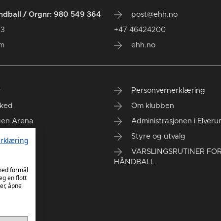
dball / Orgnr: 980 549 364
post@ehh.no
 3
+47 46424200
um
ehh.no
r
Personvernerklæring
ked
Om klubben
gen Arena
Administrasjonen i Elver
rt kontor
Styre og utvalg
rklæring
VARSLINGSRUTINER FO
HÅNDBALL
 med formål
eg en flott
er, åpne