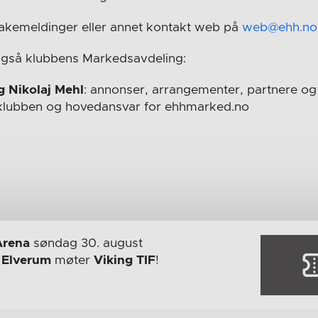
bakemeldinger eller annet kontakt web på
web@ehh.no
også klubbens Markedsavdeling:
g Nikolaj Mehl
: annonser, arrangementer, partnere og 
i klubben og hovedansvar for ehhmarked.no
Arena
søndag 30. august
r
Elverum
møter
Viking TIF
!