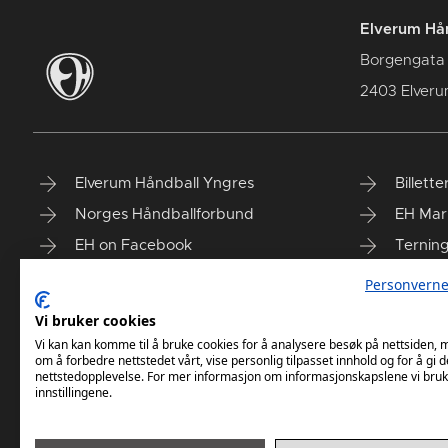
Elverum Hån
Borgengata
2403 Elver
Elverum Håndball Yngres
Billette
Norges Håndballforbund
EH Mar
EH on Facebook
Ternin
Taiga'n
Finn vå
Personverne
Vi bruker cookies
Vi kan kan komme til å bruke cookies for å analysere besøk på nettsiden,
om å forbedre nettstedet vårt, vise personlig tilpasset innhold og for å gi d
nettstedopplevelse. For mer informasjon om informasjonskapslene vi bruk
innstillingene.