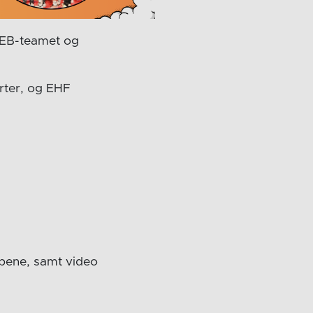
 WEB-teamet og
orter, og EHF
mpene, samt video