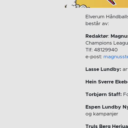
Elverum Håndballs 
består av:
Redaktør
:
Magnus
Champions Leagu
Tlf: 48129940
e-post:
magnusst
Lasse Lundby:
ar
Hein Sverre Ekeb
Torbjørn Staff:
Fo
Espen Lundby N
og kampanjer
Truls Berg Herju